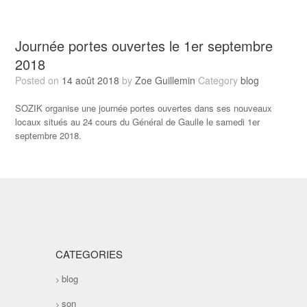
Journée portes ouvertes le 1er septembre
2018
Posted on
14 août 2018
by
Zoe Guillemin
Category
blog
SOZIK organise une journée portes ouvertes dans ses nouveaux
locaux situés au 24 cours du Général de Gaulle le samedi 1er
septembre 2018.
Ouverture au public de 14H à 17H. N’hésitez pas à venir nous
rencontrer !
CATEGORIES
blog
son