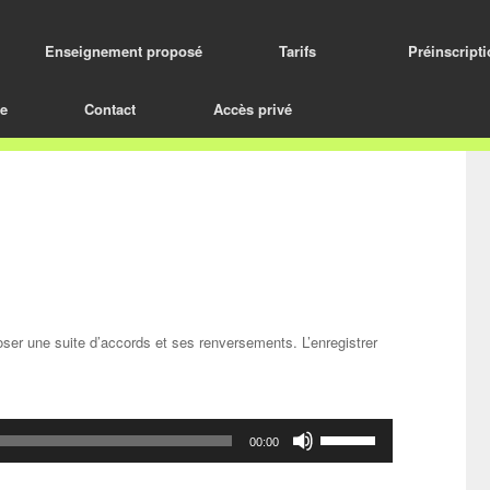
Enseignement proposé
Tarifs
Préinscript
le
Contact
Accès privé
er une suite d’accords et ses renversements. L’enregistrer
Utilisez
00:00
les
flèches