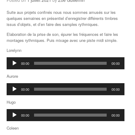
Posted on
1 juillet 2021
by
Zoe Guillemin
Suite aux projets confinés nous nous sommes amusés sur les
quelques semaines en présentiel d’enregistrer différents timbres
issus d’objets, et d’en faire des samples rythmiques.
Elaboration de la prise de son, épurer les fréquences et faire les
montages rythmiques. Puis mixage avec une piste midi simple.
Lorelynn
Lecteur
00:00
00:00
audio
Aurore
Lecteur
00:00
00:00
audio
Hugo
Lecteur
00:00
00:00
audio
Coleen